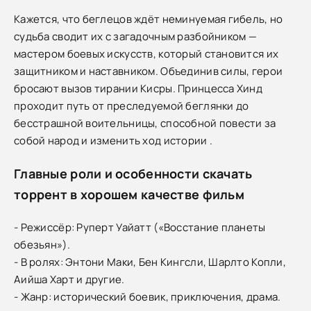
Кажется, что беглецов ждёт неминуемая гибель, но
судьба сводит их с загадочным разбойником —
мастером боевых искусств, который становится их
защитником и наставником. Объединив силы, герои
бросают вызов тирании Кисры. Принцесса Хинд
проходит путь от преследуемой беглянки до
бесстрашной воительницы, способной повести за
собой народ и изменить ход истории .
Главные роли и особенности скачать
торрент в хорошем качестве фильм
- Режиссёр: Руперт Уайатт («Восстание планеты
обезьян»).
- В ролях: Энтони Маки, Бен Кингсли, Шарлто Копли,
Аийша Харт и другие.
- Жанр: исторический боевик, приключения, драма.