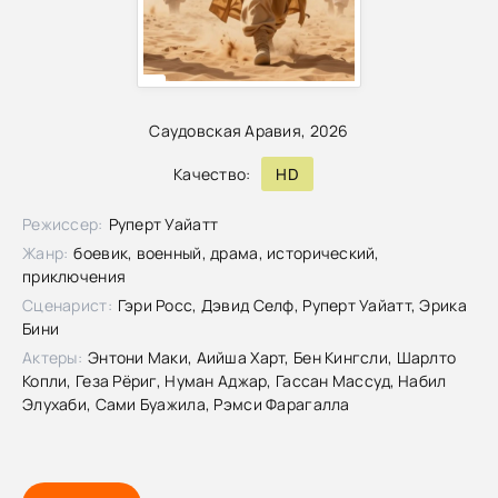
Саудовская Аравия, 2026
Качество:
HD
Режиссер:
Руперт Уайатт
Жанр:
боевик, военный, драма, исторический,
приключения
Сценарист:
Гэри Росс, Дэвид Селф, Руперт Уайатт, Эрика
Бини
Актеры:
Энтони Маки, Аийша Харт, Бен Кингсли, Шарлто
Копли, Геза Рёриг, Нуман Аджар, Гассан Массуд, Набил
Элухаби, Сами Буажила, Рэмси Фарагалла