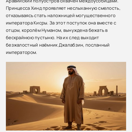
Аравийский полуостров охвачен междоусобицами.
Принцесса Хинд проявляет неслыханную смелость,
отказываясь стать наложницей могущественного
императора Кисры. За этот поступок она вместе с
отцом, королём Нуманом, вынуждена бежать в
бескрайнюю пустыню. На их след выходит
безжалостный наёмник Джалабзин, посланный
императором.