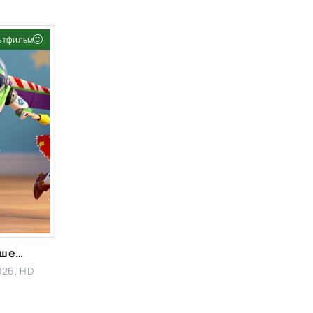
ьтфильм
Фильм
История игрушек 5
026, HD