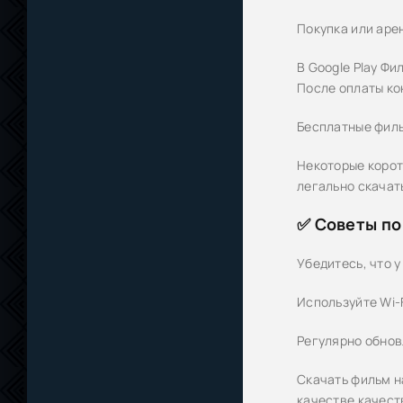
Покупка или аре
В Google Play Фи
После оплаты ко
Бесплатные филь
Некоторые корот
легально скачать
✅ Советы по
Убедитесь, что у
Используйте Wi-F
Регулярно обнов
Скачать фильм н
качестве качест