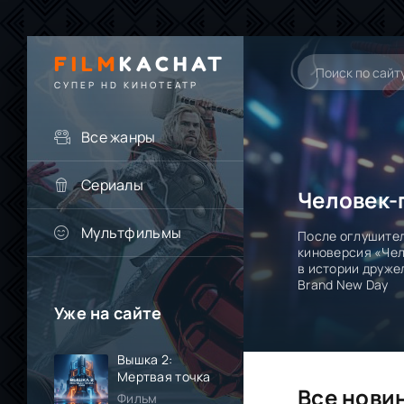
FILM
KACHAT
СУПЕР HD КИНОТЕАТР
Все жанры
Сериалы
Мультфильмы
После оглушител
киноверсия «Чел
в истории друже
Brand New Day
Уже на сайте
Вышка 2:
Мертвая точка
Все нови
Фильм