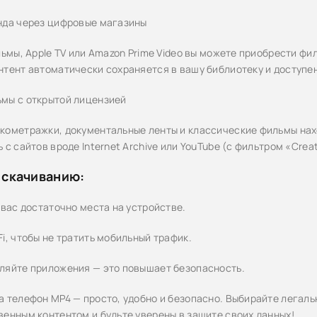
нда через цифровые магазины
льмы, Apple TV или Amazon Prime Video вы можете приобрести фи
нтент автоматически сохраняется в вашу библиотеку и доступе
мы с открытой лицензией
кометражки, документальные ленты и классические фильмы нах
 с сайтов вроде Internet Archive или YouTube (с фильтром «Cre
 скачиванию:
 вас достаточно места на устройстве.
i, чтобы не тратить мобильный трафик.
ляйте приложения — это повышает безопасность.
а телефон MP4 — просто, удобно и безопасно. Выбирайте легал
венным контентом и будьте уверены в защите своих данных!