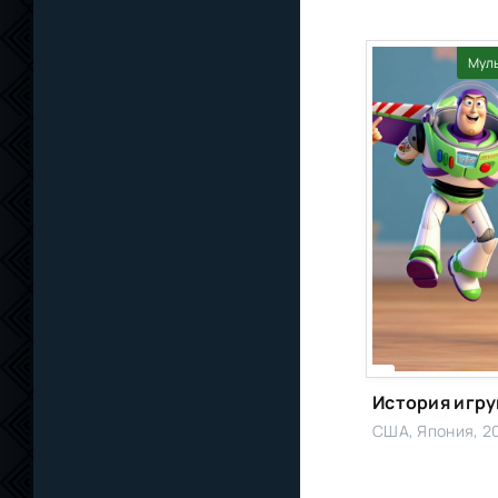
Мул
США, Япония, 2