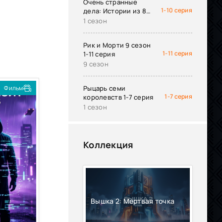
Очень странные
1-10 серия
дела: Истории из 85-
го
1 сезон
Рик и Морти 9 сезон
1-11 серия
1-11 серия
9 сезон
Фильм
Рыцарь семи
1-7 серия
королевств 1-7 серия
1 сезон
Коллекция
Вышка 2: Мертвая точка