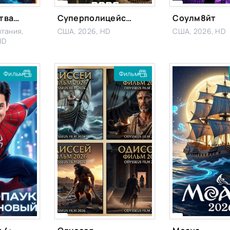
Вышка 2: Мертвая точка
Суперполицейские 3
Соулм8йт
тания,
США, 2026, HD
США, 2026, HD
HD
Фильм
Фильм