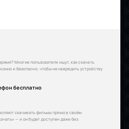
время? Многие пользователи ищут, как скачать
конно и безопасно, чтобы не навредить устройству
лефон бесплатно
позволяют скачивать фильмы прямо в своём
чать» — и он будет доступен даже без