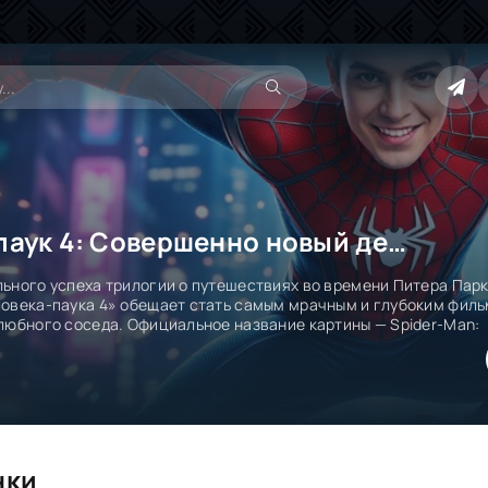
Человек-паук 4: Совершенно новый день
ьного успеха трилогии о путешествиях во времени Питера Парк
овека-паука 4» обещает стать самым мрачным и глубоким фил
любного соседа. Официальное название картины — Spider-Man:
нки