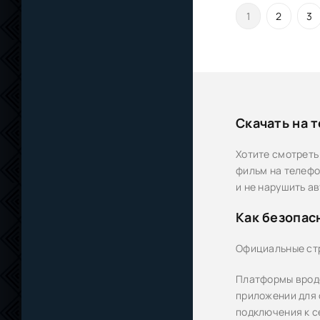
1
2
3
Скачать на 
Хотите смотреть
фильм на телефо
и не нарушить а
Как безопас
Официальные ст
Платформы вроде 
приложении для 
подключения к с