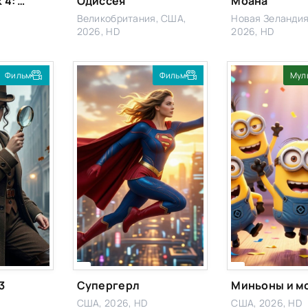
Человек-паук 4: Совершенно новый день
Одиссея
Моана
Великобритания, США,
Новая Зеландия
2026, HD
2026, HD
Фильм
Фильм
Мул
3
Супергерл
США, 2026, HD
США, 2026, HD