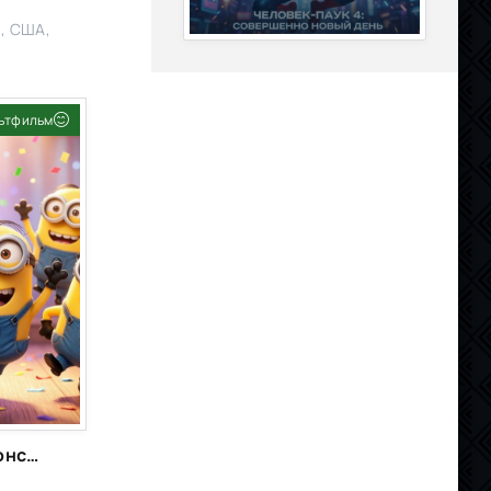
, США,
ьтфильм
Фильм
Миньоны и монстры