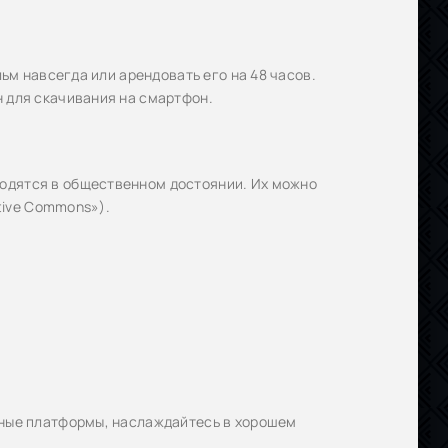
льм навсегда или арендовать его на 48 часов.
н для скачивания на смартфон.
одятся в общественном достоянии. Их можно
ative Commons»).
ьные платформы, наслаждайтесь в хорошем