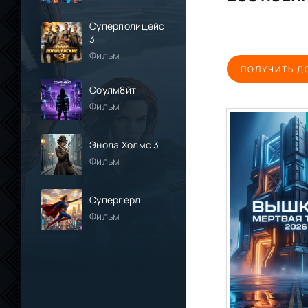
Суперполицейские
3
Фильм
ПОЛУЧИТЬ Д
Соулм8йт
Фильм
Энола Холмс 3
Фильм
Супергерл
Фильм