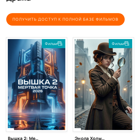
ПОЛУЧИТЬ ДОСТУП К ПОЛНОЙ БАЗЕ ФИЛЬМОВ
Фильм
Фильм
Вышка 2: Мертвая точка
Энола Холмс 3