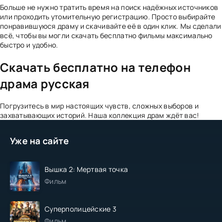
Больше не нужно тратить время на поиск надёжных источников
или проходить утомительную регистрацию. Просто выбирайте
понравившуюся драму и скачивайте её в один клик. Мы сделали
всё, чтобы вы могли скачать бесплатно фильмы максимально
быстро и удобно.
Скачать бесплатно на телефон
драма русская
Погрузитесь в мир настоящих чувств, сложных выборов и
захватывающих историй. Наша коллекция драм ждёт вас!
Уже на сайте
Вышка 2: Мертвая точка
Фильм
Суперполицейские 3
Фильм