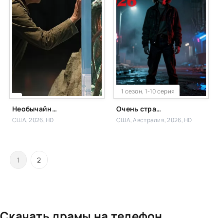
1 сезон, 1-10 серия
Необычайно умные создания
Очень странные дела: Истории из 85-го
США, 2026, HD
США, Австралия, 2026, HD
1
2
Скачать драмы на телефон