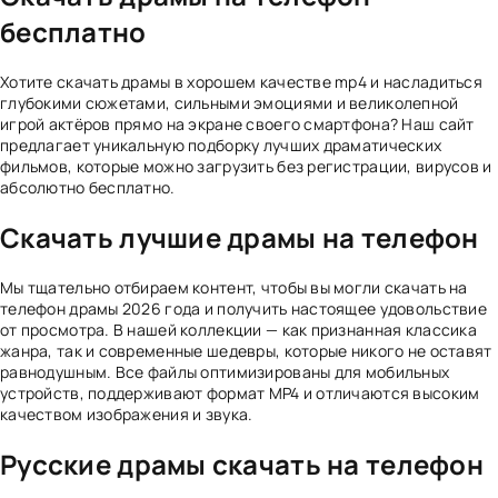
бесплатно
Хотите скачать драмы в хорошем качестве mp4 и насладиться
глубокими сюжетами, сильными эмоциями и великолепной
игрой актёров прямо на экране своего смартфона? Наш сайт
предлагает уникальную подборку лучших драматических
фильмов, которые можно загрузить без регистрации, вирусов и
абсолютно бесплатно.
Скачать лучшие драмы на телефон
Мы тщательно отбираем контент, чтобы вы могли скачать на
телефон драмы 2026 года и получить настоящее удовольствие
от просмотра. В нашей коллекции — как признанная классика
жанра, так и современные шедевры, которые никого не оставят
равнодушным. Все файлы оптимизированы для мобильных
устройств, поддерживают формат MP4 и отличаются высоким
качеством изображения и звука.
Русские драмы скачать на телефон