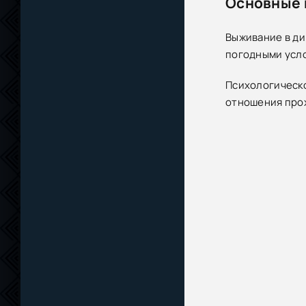
Основные 
Выживание в ди
погодными усл
Психологическо
отношения прох