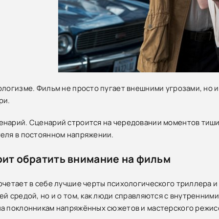
ологизме. Фильм не просто пугает внешними угрозами, но 
ри.
нарий. Сценарий строится на чередовании моментов тиши
еля в постоянном напряжении.
оит обратить внимание на фильм
очетает в себе лучшие черты психологического триллера и 
ей средой, но и о том, как люди справляются с внутренними
а поклонникам напряжённых сюжетов и мастерского режис