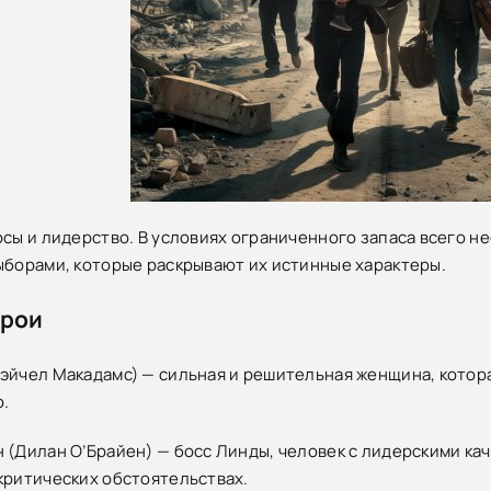
рсы и лидерство. В условиях ограниченного запаса всего 
ыборами, которые раскрывают их истинные характеры.
ерои
эйчел Макадамс) — сильная и решительная женщина, котор
ю.
 (Дилан О’Брайен) — босс Линды, человек с лидерскими кач
критических обстоятельствах.