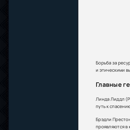
Борьба за ресу
и этическими в
Главные г
Линда Лиддл (Р
путь к спасени
Брэдли Престон
проявляются в 