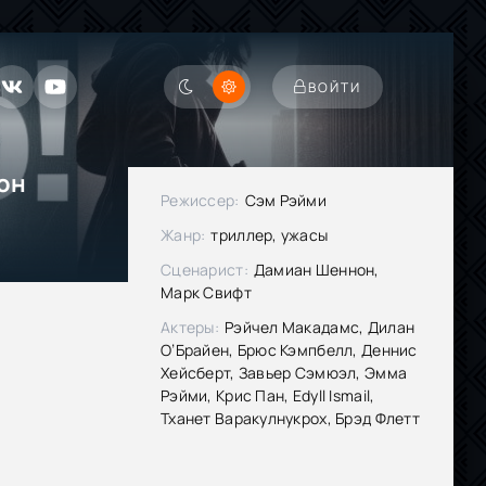
ВОЙТИ
он
Режиссер:
Сэм Рэйми
Жанр:
триллер, ужасы
Сценарист:
Дамиан Шеннон,
Марк Свифт
Актеры:
Рэйчел Макадамс, Дилан
О’Брайен, Брюс Кэмпбелл, Деннис
Хейсберт, Завьер Сэмюэл, Эмма
Рэйми, Крис Пан, Edyll Ismail,
Тханет Варакулнукрох, Брэд Флетт