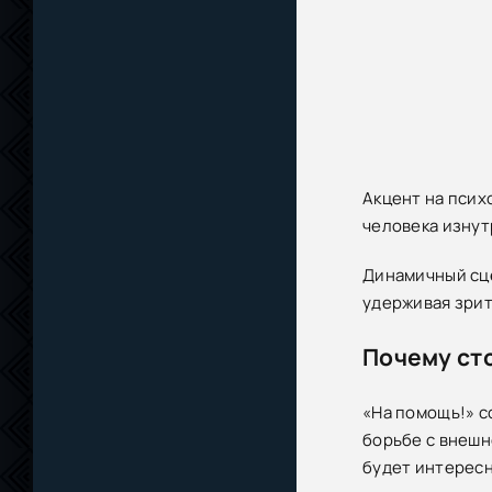
Акцент на псих
человека изнут
Динамичный сце
удерживая зрит
Почему ст
«На помощь!» с
борьбе с внешн
будет интересн