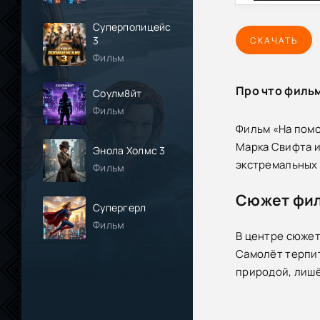
Суперполицейские
3
СКАЧАТЬ
Фильм
Про что филь
Соулм8йт
Фильм
Фильм «На помо
Марка Свифта и
Энола Холмс 3
экстремальных 
Фильм
Сюжет фи
Супергерл
Фильм
В центре сюжет
Самолёт терпит
природой, лишё