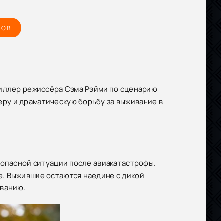
МОВ
риллер режиссёра Сэма Рэйми по сценарию
ру и драматическую борьбу за выживание в
 опасной ситуации после авиакатастрофы.
е. Выжившие остаются наедине с дикой
ованию.