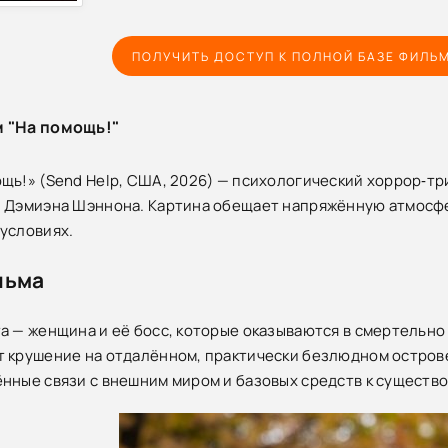
ПОЛУЧИТЬ ДОСТУП К ПОЛНОЙ БАЗЕ ФИЛЬ
м "На помощь!"
щь!» (Send Help, США, 2026) — психологический хоррор‑т
 Дэмиэна Шэннона. Картина обещает напряжённую атмосфе
условиях.
льма
а — женщина и её босс, которые оказываются в смертельно
 крушение на отдалённом, практически безлюдном остров
нные связи с внешним миром и базовых средств к существ