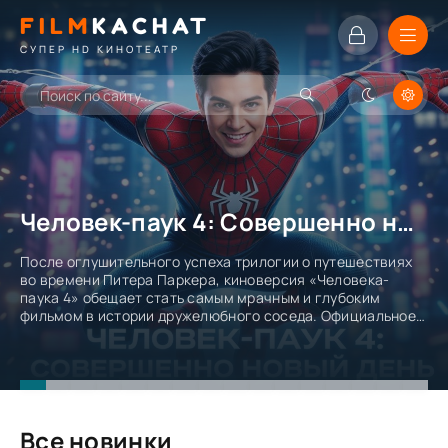
FILM
KACHAT
СУПЕР HD КИНОТЕАТР
Человек-паук 4: Совершенно новый день
После оглушительного успеха трилогии о путешествиях
во времени Питера Паркера, киноверсия «Человека-
паука 4» обещает стать самым мрачным и глубоким
фильмом в истории дружелюбного соседа. Официальное
название картины — Spider-Man: Brand New Day
Все новинки